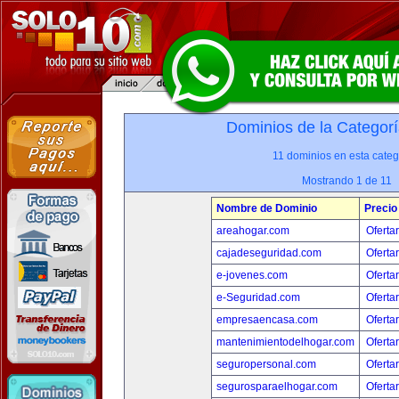
Dominios de la Categorí
11 dominios en esta categ
Mostrando 1 de 11
Nombre de Dominio
Precio
areahogar.com
Oferta
cajadeseguridad.com
Oferta
e-jovenes.com
Oferta
e-Seguridad.com
Oferta
empresaencasa.com
Oferta
mantenimientodelhogar.com
Oferta
seguropersonal.com
Oferta
segurosparaelhogar.com
Oferta