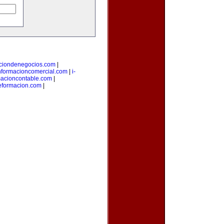
aciondenegocios.com
|
nformacioncomercial.com
|
i-
macioncontable.com
|
deformacion.com
|