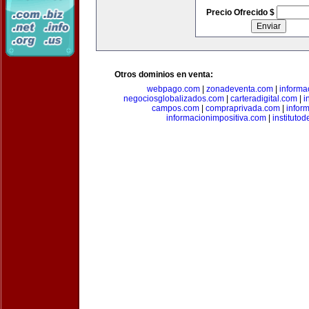
Precio Ofrecido $
Otros dominios en venta:
webpago.com
|
zonadeventa.com
|
inform
negociosglobalizados.com
|
carteradigital.com
|
i
campos.com
|
compraprivada.com
|
infor
informacionimpositiva.com
|
instituto