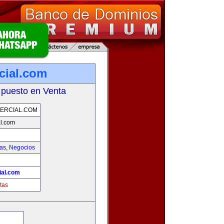
cial.com
 puesto en Venta
ERCIAL.COM
l.com
ias
,
Negocios
ial.com
tas