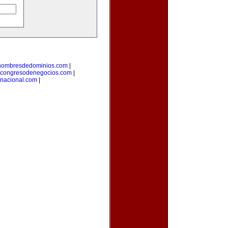
enombresdedominios.com
|
congresodenegocios.com
|
rnacional.com
|