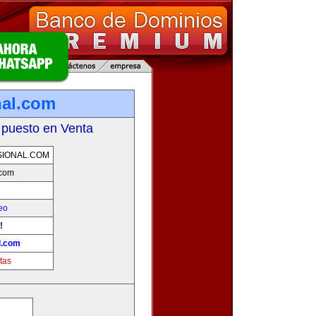
nal.com
 puesto en Venta
IONAL.COM
.com
eo
!
l.com
tas