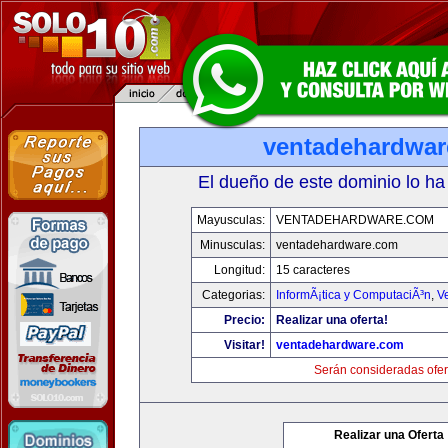
ventadehardwa
El dueño de este dominio lo ha
Mayusculas:
VENTADEHARDWARE.COM
Minusculas:
ventadehardware.com
Longitud:
15 caracteres
Categorias:
InformÃ¡tica y ComputaciÃ³n
,
V
Precio:
Realizar una oferta!
Visitar!
ventadehardware.com
Serán consideradas ofer
Realizar una Oferta