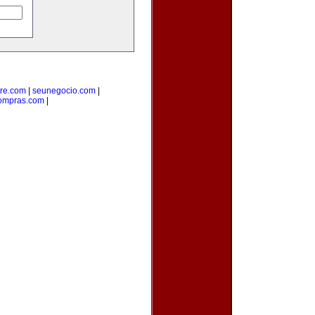
re.com
|
seunegocio.com
|
compras.com
|