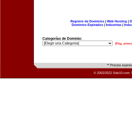
Registro de Dominios
|
Web Hosting
|
D
Dominios Expirados
|
Industrias
|
Indu
Categorías de Dominio:
[Pág. princi
** Precios expre
© 2002/2022 Solo10.com