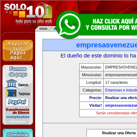
empresasvenezu
El dueño de este dominio lo ha
Mayusculas:
EMPRESASVENE
Minusculas:
empresasvenezuel
Longitud:
17 caracteres
Categorias:
Empresas e Industr
Precio:
Realizar una ofert
Visitar!
empresasvenezue
Serán consideradas ofer
Realizar una Oferta