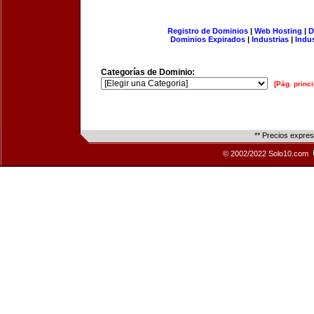
Registro de Dominios
|
Web Hosting
|
D
Dominios Expirados
|
Industrias
|
Indu
Categorías de Dominio:
[Pág. princi
** Precios expre
© 2002/2022 Solo10.com