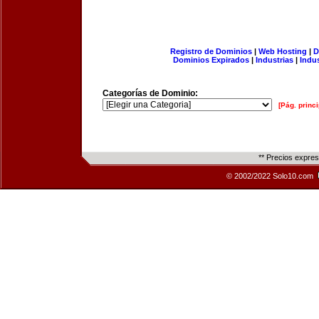
Registro de Dominios
|
Web Hosting
|
D
Dominios Expirados
|
Industrias
|
Indu
Categorías de Dominio:
[Pág. princi
** Precios expre
© 2002/2022 Solo10.com