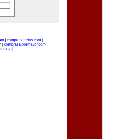
om
|
comprasdiretas.com
|
m
|
comprasalpormayor.com
|
ismo.cr
|