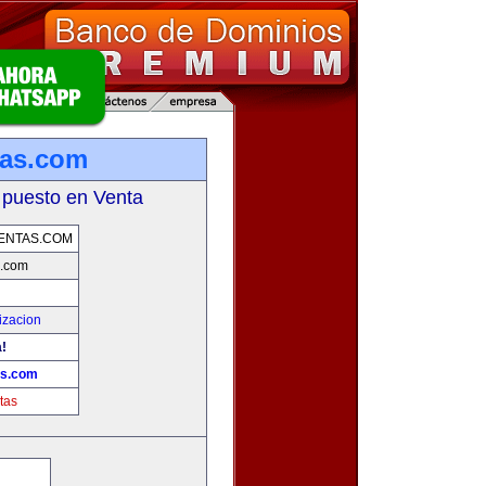
tas.com
 puesto en Venta
ENTAS.COM
s.com
izacion
a!
as.com
tas