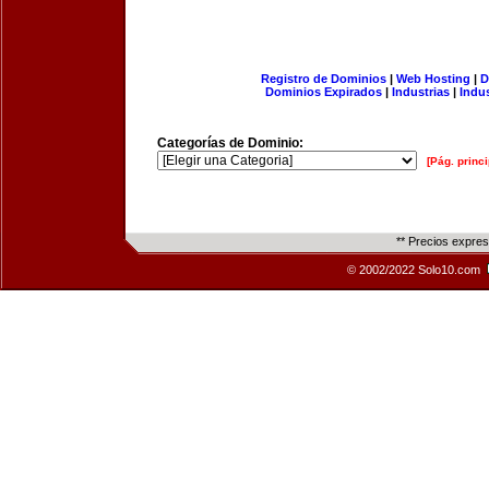
Registro de Dominios
|
Web Hosting
|
D
Dominios Expirados
|
Industrias
|
Indu
Categorías de Dominio:
[Pág. princi
** Precios expre
© 2002/2022 Solo10.com