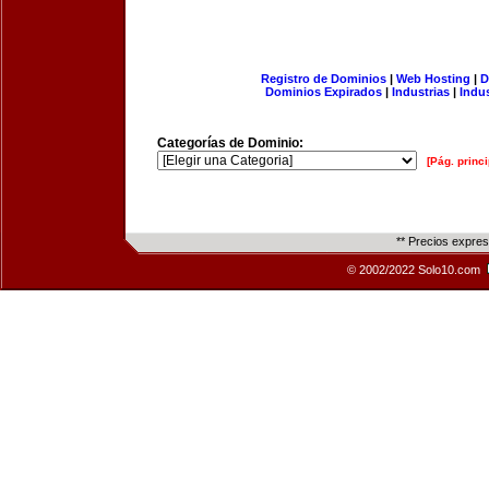
Registro de Dominios
|
Web Hosting
|
D
Dominios Expirados
|
Industrias
|
Indu
Categorías de Dominio:
[Pág. princi
** Precios expre
© 2002/2022 Solo10.com