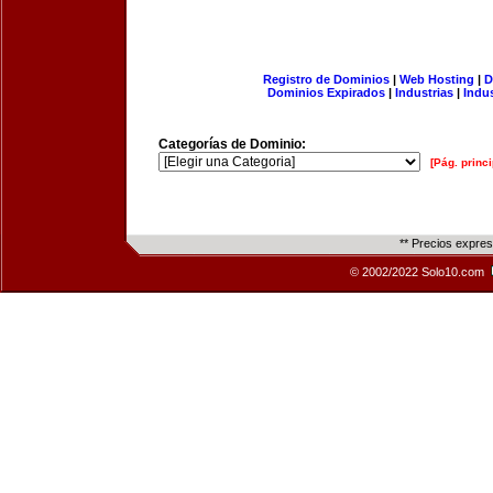
Registro de Dominios
|
Web Hosting
|
D
Dominios Expirados
|
Industrias
|
Indu
Categorías de Dominio:
[Pág. princi
** Precios expre
© 2002/2022 Solo10.com