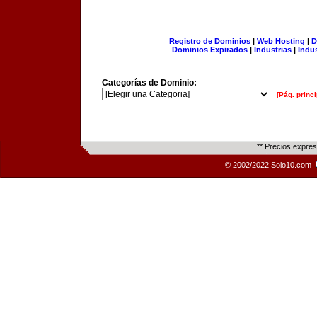
Registro de Dominios
|
Web Hosting
|
D
Dominios Expirados
|
Industrias
|
Indu
Categorías de Dominio:
[Pág. princi
** Precios expre
© 2002/2022 Solo10.com