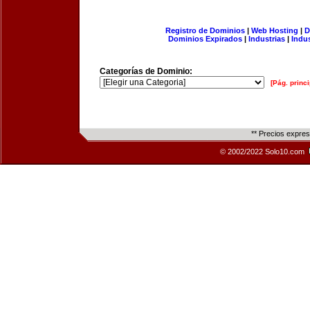
Registro de Dominios
|
Web Hosting
|
D
Dominios Expirados
|
Industrias
|
Indu
Categorías de Dominio:
[Pág. princi
** Precios expre
© 2002/2022 Solo10.com