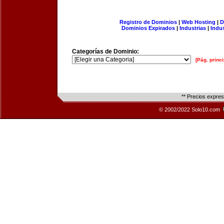
Registro de Dominios
|
Web Hosting
|
D
Dominios Expirados
|
Industrias
|
Indu
Categorías de Dominio:
[Pág. princi
** Precios expre
© 2002/2022 Solo10.com