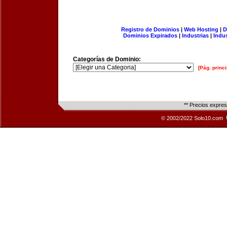
Registro de Dominios
|
Web Hosting
|
D
Dominios Expirados
|
Industrias
|
Indu
Categorías de Dominio:
[Pág. princi
** Precios expre
© 2002/2022 Solo10.com