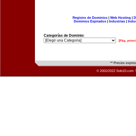
Registro de Dominios
|
Web Hosting
|
D
Dominios Expirados
|
Industrias
|
Indu
Categorías de Dominio:
[Pág. princi
** Precios expre
© 2002/2022 Solo10.com