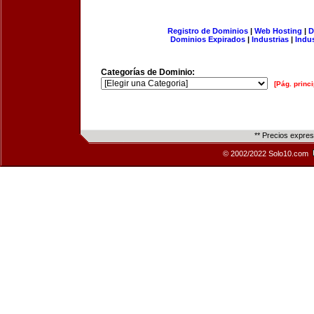
Registro de Dominios
|
Web Hosting
|
D
Dominios Expirados
|
Industrias
|
Indu
Categorías de Dominio:
[Pág. princi
** Precios expre
© 2002/2022 Solo10.com