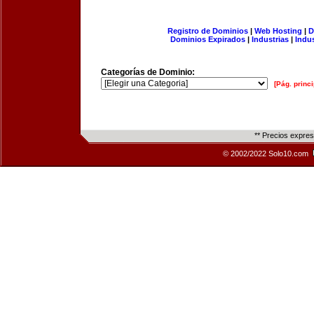
Registro de Dominios
|
Web Hosting
|
D
Dominios Expirados
|
Industrias
|
Indu
Categorías de Dominio:
[Pág. princi
** Precios expre
© 2002/2022 Solo10.com