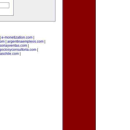
|
e-monetization.com
|
com
|
argentinaempleos.com
|
soriayventas.com
|
gociosyconsultoria.com
|
taschile.com
|