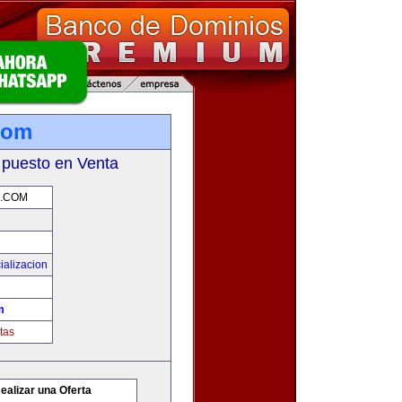
.com
 puesto en Venta
.COM
ializacion
m
tas
ealizar una Oferta