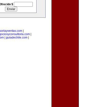
Ofrecido $
soriayventas.com
|
gociosyconsultoria.com
|
com
|
guiadechile.com
|