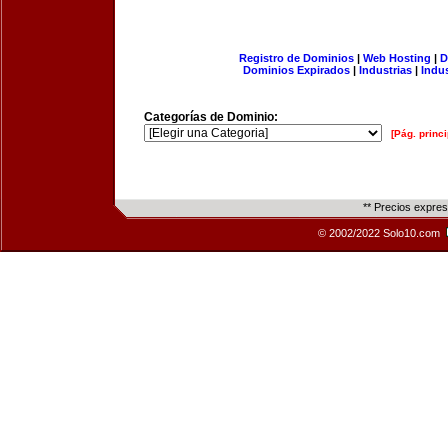
Registro de Dominios
|
Web Hosting
|
D
Dominios Expirados
|
Industrias
|
Indu
Categorías de Dominio:
[Pág. princi
** Precios expre
© 2002/2022 Solo10.com