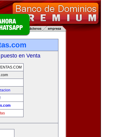
tas.com
 puesto en Venta
VENTAS.COM
s.com
zacion
!
as.com
tas