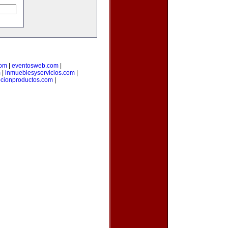
com
|
eventosweb.com
|
m
|
inmueblesyservicios.com
|
cionproductos.com
|