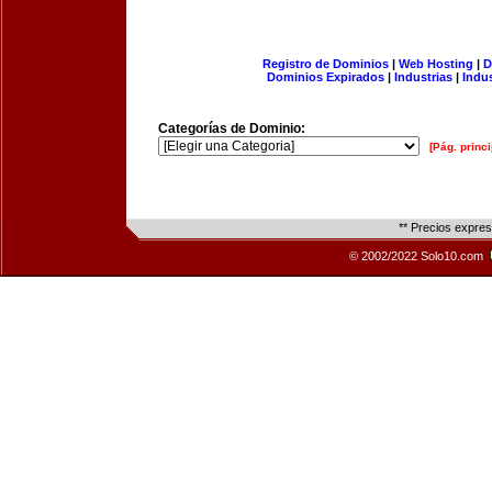
Registro de Dominios
|
Web Hosting
|
D
Dominios Expirados
|
Industrias
|
Indu
Categorías de Dominio:
[Pág. princi
** Precios expre
© 2002/2022 Solo10.com