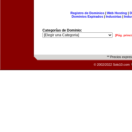
Registro de Dominios
|
Web Hosting
|
D
Dominios Expirados
|
Industrias
|
Indu
Categorías de Dominio:
[Pág. princi
** Precios expre
© 2002/2022 Solo10.com