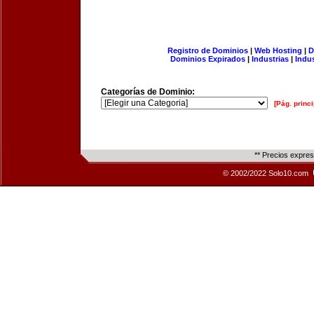
Registro de Dominios
|
Web Hosting
|
D
Dominios Expirados
|
Industrias
|
Indu
Categorías de Dominio:
[Pág. princi
** Precios expre
© 2002/2022 Solo10.com