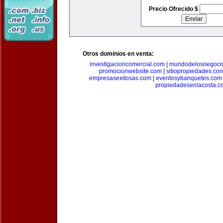
Precio Ofrecido $
Otros dominios en venta:
investigacioncomercial.com
|
mundodelosnegoci
promocionwebsite.com
|
sitiopropiedades.co
empresasexitosas.com
|
eventosybanquetes.com
propiedadesenlacosta.c