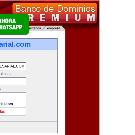
arial.com
ESARIAL.COM
ial.com
s
rial.com
tas