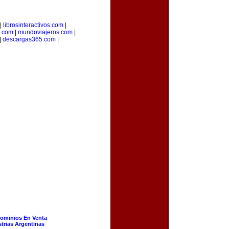
|
librosinteractivos.com
|
s.com
|
mundoviajeros.com
|
|
descargas365.com
|
ominios En Venta
strias Argentinas