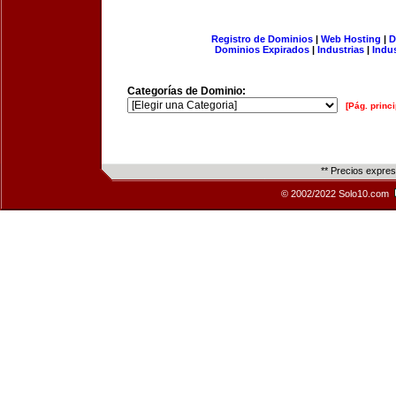
Registro de Dominios
|
Web Hosting
|
D
Dominios Expirados
|
Industrias
|
Indu
Categorías de Dominio:
[Pág. princi
** Precios expre
© 2002/2022 Solo10.com