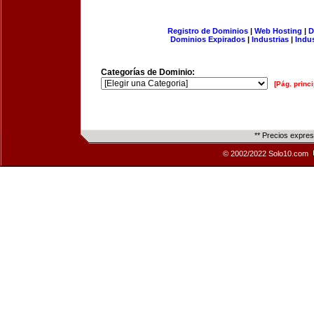
Registro de Dominios
|
Web Hosting
|
D
Dominios Expirados
|
Industrias
|
Indu
Categorías de Dominio:
[Pág. princi
** Precios expre
© 2002/2022 Solo10.com