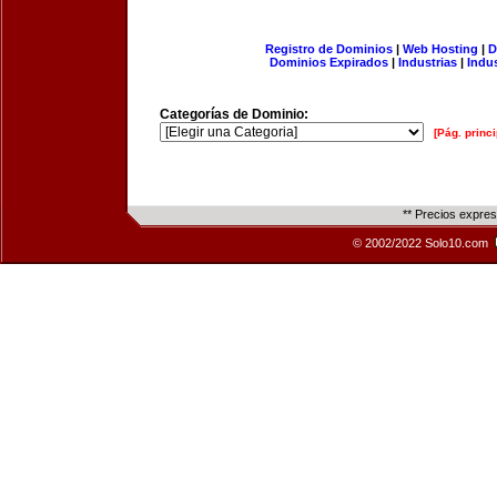
Registro de Dominios
|
Web Hosting
|
D
Dominios Expirados
|
Industrias
|
Indu
Categorías de Dominio:
[Pág. princi
** Precios expre
© 2002/2022 Solo10.com