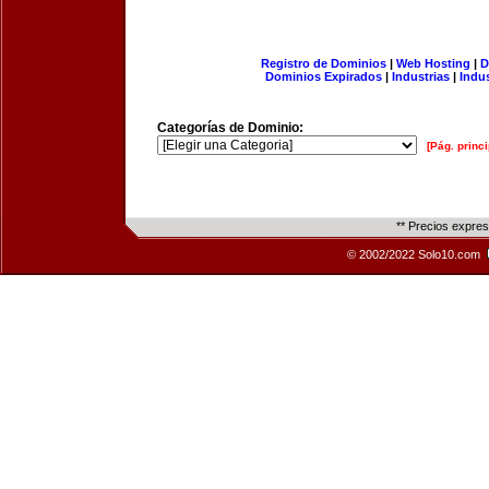
Registro de Dominios
|
Web Hosting
|
D
Dominios Expirados
|
Industrias
|
Indu
Categorías de Dominio:
[Pág. princi
** Precios expre
© 2002/2022 Solo10.com