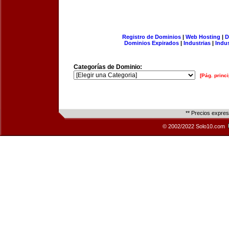
Registro de Dominios
|
Web Hosting
|
D
Dominios Expirados
|
Industrias
|
Indu
Categorías de Dominio:
[Pág. princi
** Precios expre
© 2002/2022 Solo10.com