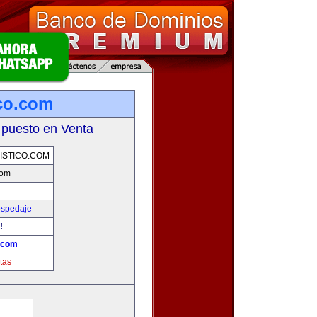
ico.com
 puesto en Venta
STICO.COM
com
ospedaje
!
o.com
tas