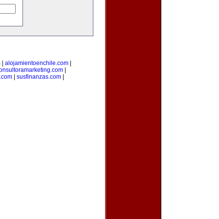
m
|
alojamientoenchile.com
|
onsultoramarketing.com
|
l.com
|
susfinanzas.com
|