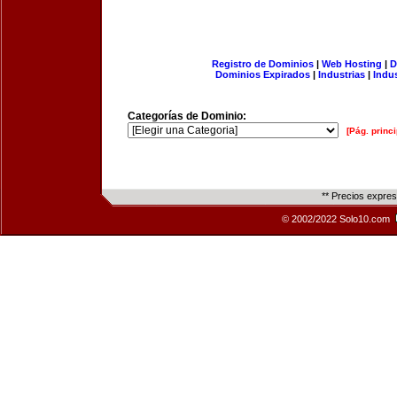
Registro de Dominios
|
Web Hosting
|
D
Dominios Expirados
|
Industrias
|
Indu
Categorías de Dominio:
[Pág. princi
** Precios expre
© 2002/2022 Solo10.com