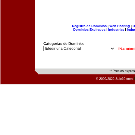
Registro de Dominios
|
Web Hosting
|
D
Dominios Expirados
|
Industrias
|
Indu
Categorías de Dominio:
[Pág. princi
** Precios expre
© 2002/2022 Solo10.com