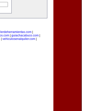
ilerdeherramientas.com
|
os.com
|
guiachacabuco.com
|
m
|
vehiculosenalquiler.com
|