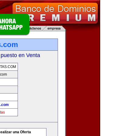
s.com
 puesto en Venta
TAS.COM
.com
s.com
tas
ealizar una Oferta