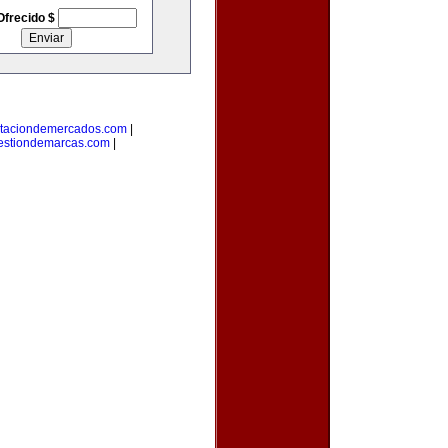
Ofrecido $
taciondemercados.com
|
estiondemarcas.com
|