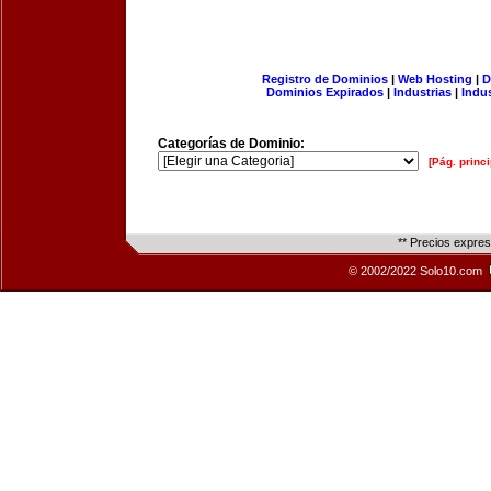
Registro de Dominios
|
Web Hosting
|
D
Dominios Expirados
|
Industrias
|
Indu
Categorías de Dominio:
[Pág. princi
** Precios expre
© 2002/2022 Solo10.com