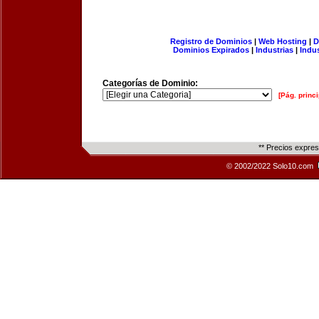
Registro de Dominios
|
Web Hosting
|
D
Dominios Expirados
|
Industrias
|
Indu
Categorías de Dominio:
[Pág. princi
** Precios expre
© 2002/2022 Solo10.com