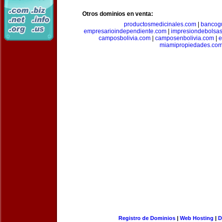
Otros dominios en venta:
productosmedicinales.com
|
bancog
empresarioindependiente.com
|
impresiondebolsa
camposbolivia.com
|
camposenbolivia.com
|
e
miamipropiedades.co
Registro de Dominios
|
Web Hosting
|
D