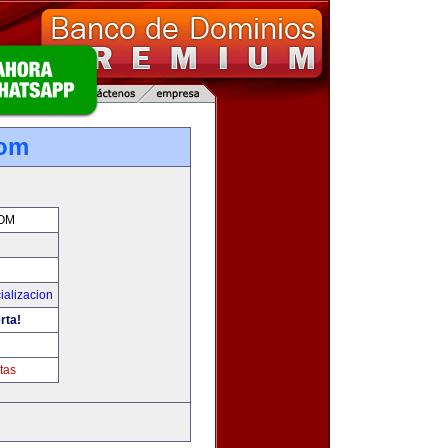
com
OM
ializacion
rta!
tas