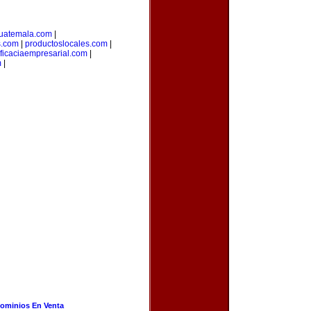
uatemala.com
|
s.com
|
productoslocales.com
|
ficaciaempresarial.com
|
m
|
ominios En Venta