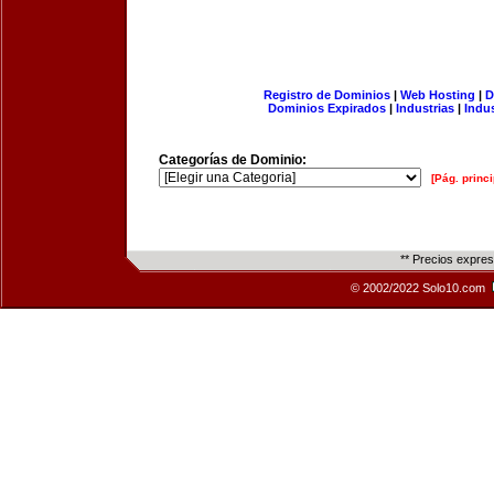
Registro de Dominios
|
Web Hosting
|
D
Dominios Expirados
|
Industrias
|
Indu
Categorías de Dominio:
[Pág. princi
** Precios expre
© 2002/2022 Solo10.com