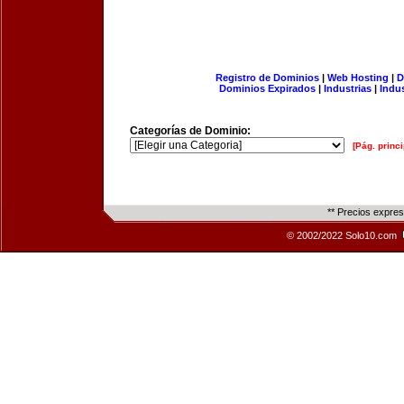
Registro de Dominios
|
Web Hosting
|
D
Dominios Expirados
|
Industrias
|
Indu
Categorías de Dominio:
[Pág. princi
** Precios expre
© 2002/2022 Solo10.com