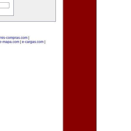
mis-compras.com
|
e-mapa.com
|
e-cargas.com
|