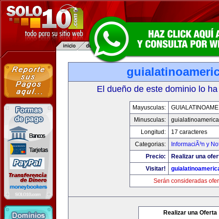
guialatinoameri
El dueño de este dominio lo ha
Mayusculas:
GUIALATINOAME
Minusculas:
guialatinoameric
Longitud:
17 caracteres
Categorias:
InformaciÃ³n y Not
Precio:
Realizar una ofer
Visitar!
guialatinoameri
Serán consideradas ofer
Realizar una Oferta