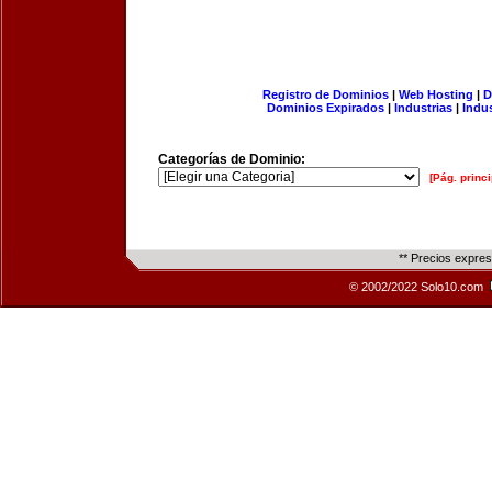
Registro de Dominios
|
Web Hosting
|
D
Dominios Expirados
|
Industrias
|
Indu
Categorías de Dominio:
[Pág. princi
** Precios expre
© 2002/2022 Solo10.com