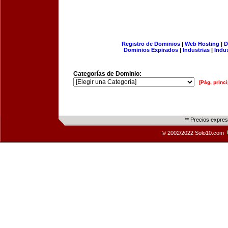
Registro de Dominios
|
Web Hosting
|
D
Dominios Expirados
|
Industrias
|
Indu
Categorías de Dominio:
[Pág. princi
** Precios expre
© 2002/2022 Solo10.com