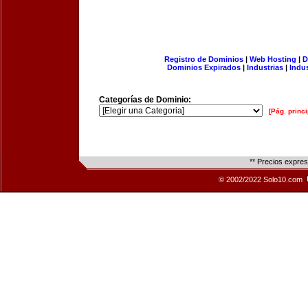
Registro de Dominios
|
Web Hosting
|
D
Dominios Expirados
|
Industrias
|
Indu
Categorías de Dominio:
[Pág. princi
** Precios expre
© 2002/2022 Solo10.com