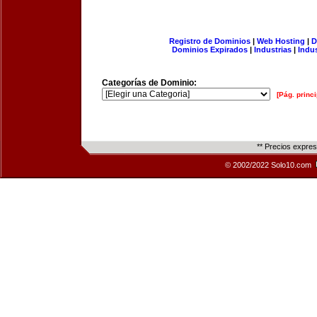
Registro de Dominios
|
Web Hosting
|
D
Dominios Expirados
|
Industrias
|
Indu
Categorías de Dominio:
[Pág. princi
** Precios expre
© 2002/2022 Solo10.com