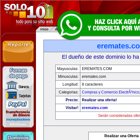
eremates.c
El dueño de este dominio lo ha
Mayusculas:
EREMATES.COM
Minusculas:
eremates.com
Longitud:
8 caracteres
Categorias:
Compras y Comercio ElectrÃ³nico
Precio:
Realizar una oferta!
Visitar!
eremates.com
Serán consideradas ofer
Realizar una Oferta