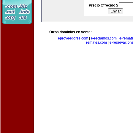
Precio Ofrecido $
Otros dominios en venta:
eproveedores.com
|
e-reclamos.com
|
e-remat
remates.com
|
e-reservacion