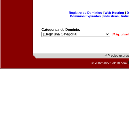
Registro de Dominios
|
Web Hosting
|
D
Dominios Expirados
|
Industrias
|
Indu
Categorías de Dominio:
[Pág. princi
** Precios expre
© 2002/2022 Solo10.com