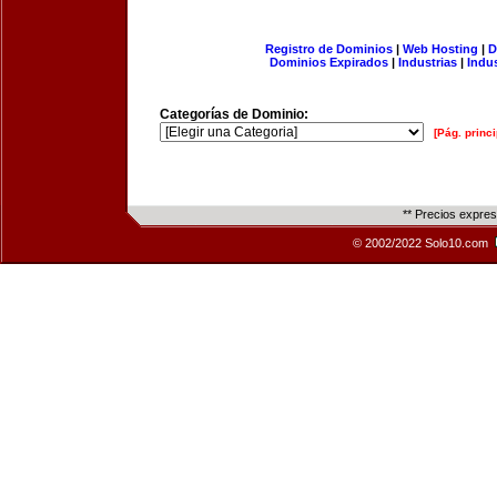
Registro de Dominios
|
Web Hosting
|
D
Dominios Expirados
|
Industrias
|
Indu
Categorías de Dominio:
[Pág. princi
** Precios expre
© 2002/2022 Solo10.com