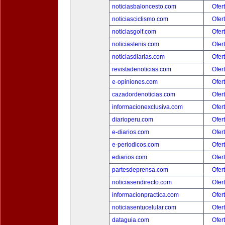
noticiasbaloncesto.com
Ofer
noticiasciclismo.com
Ofer
noticiasgolf.com
Ofer
noticiastenis.com
Ofer
noticiasdiarias.com
Ofer
revistadenoticias.com
Ofer
e-opiniones.com
Ofer
cazadordenoticias.com
Ofer
informacionexclusiva.com
Ofer
diarioperu.com
Ofer
e-diarios.com
Ofer
e-periodicos.com
Ofer
ediarios.com
Ofer
partesdeprensa.com
Ofer
noticiasendirecto.com
Ofer
informacionpractica.com
Ofer
noticiasentucelular.com
Ofer
dataguia.com
Ofer