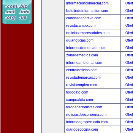
informacioncomercial.com
Ofer
boletindeinformacion.com
Ofer
cadenadeportiva.com
Ofer
revistacampo.com
Ofer
noticiasempresariales.com
Ofer
guianoticias.com
Ofer
informesdemercado.com
Ofer
zonademedios.com
Ofer
informeambiental.com
Ofer
centralnoticias.com
Ofer
revistademarcas.com
Ofer
revistaempleo.com
Ofer
tododato.com
Ofer
campoaldia.com
Ofer
forodeperiodistas.com
Ofer
noticiasdeeconomia.com
Ofer
informeagropecuario.com
Ofer
diariodecocina.com
Ofer