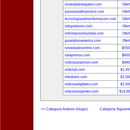
novedadeslegales.com
Ofer
panoramafinanciero.com
Ofer
tecnologiasdelainformacion.com
Ofer
infogobierno.com
Ofer
informacionmundial.com
Ofer
guialatinoamerica.com
Ofer
novedadesonline.com
$550
salaprensa.com
$600
noticiasyopinion.com
$980
noticlub.com
$1,49
infodiario.com
$2,00
noticiasdigitales.com
$2,50
noticiasurgentes.com
$10,0
<< Categoria Anterior (Hogar)
Categoria Siguient